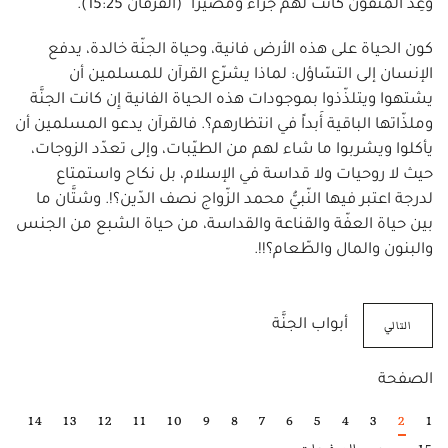
وُعِدَ المتَّقونَ كانت لهم جزاءً ومصيراً" (الفرقان 15:25).
كون الحياة على هذه الأرض فانية، وحياة الجنّة خالدة، يدفع
الإنسان إلى التسّاؤل: لماذا يشرّع القرآن للمسلمين أن
يشتهوا ويتلذّذوا بموجودات هذه الحياة الفانية إِن كانت الجنَّة
وملذّاتها الباقية أَبداً في انتظارهم؟. فالقرآن يدعو المسلمين أن
يأكلوا ويشربوا ما شاء لهم من الطيّبات، وإلى تعدّد الزوجات،
حيث لا روحيات ولا قداسة في الإسلام، بل نكاح واستمتاع
لدرجة اعتبر فيها النّبيُّ محمد الزّواج نصف الدّين؟!. وشتَّان ما
بين حياة العفّة والقناعة والقداسة، من حياة الشبع من الجنس
والبنون والمال والطّعام؟!!.
التالي
أبواب الجنَّة
الصفحة
14
13
12
11
10
9
8
7
6
5
4
3
2
1