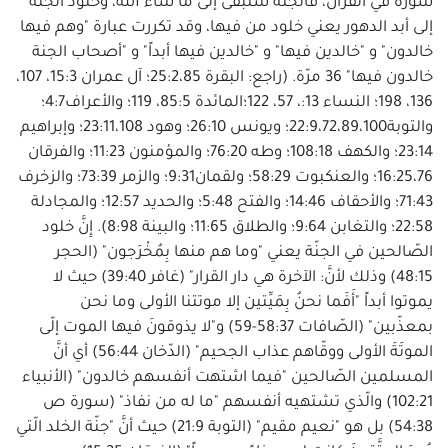
سورة في القرآن، فالجنة ستبقى إلى ما شاء الله، وخلود الجنة
إلى أبد الدهور يعني خلود من فيها، وقد تكررت عبارة "وهم فيها
خالدون" و "خالدين فيها" و "خالدين فيها أبداً" و "أصحاب الجنة
خالدون فيها" 36 مرّة. (راجع: البقرة 25:2،85؛ آل عمران 15:3، 107،
136، 198؛ النساء 13:، 57، 122؛المائدة 85:5، 119؛ والأعراف4:7؛
والتوبة22:9،72،89،100؛ ويونس 26:10؛ وهود 23:11،108؛ وإبراهيم
23:14؛ والكهف 108:18؛ وطه 76:20؛ والمؤمنون 11:23؛ والفرقان
16:25،76؛ والعنكبوت 58:29؛ ولقمان9:31؛ والزمر 73:39؛ والزخرف
71:43؛ والأحقاف 14:46؛ والفتح 5:48؛ والحديد 12:57؛ والمجادلة
22:58؛ والتغابن 9:64؛ والطلاق 11:65؛ والبينة 8:98). إِنَّ خلود
الصّالحين في الجنّة يعني "وما هم منها بِمُخْرَجون" (الحجر
48:15) وذلك لأنَّ: الآخرة هي دار القرار" (غافر 39:40) حيث لا
يموتوا أبداً "أَفَما نحنُ بِمَيِّتين إلا موتتنا الأولى وما نحن
بمعذّبين" (الصّافات 58:37-59) و"لا يذوقونَ فيها الموت إلّى
الموتَةَ الأولى ووقّاهم عذاب الجحيم" (الدّخان 56:44) أي أنَّ
المسلمين الصّالحين "فيما اشتهت أنفسهم خالدون" (الأنبياء
102:21) والّذي تشتهيه أنفسهم "ما له من نفاذ" (سورة ص
54:38) بل هو "نعيم مقيم" (التوبة 21:9) حيث أنَّ "جنّة الخلد الّتي