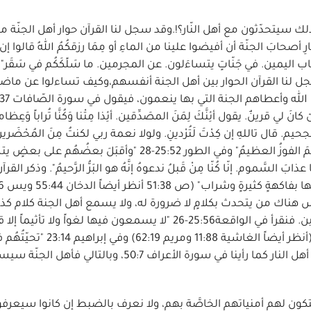
ك سيتحدّثون مع أهل النّار؟!.وقد سجل لنا القرآن حوار أهل الجنّة م
ادى أصحابُ النّارِ أصحابَ الجنّة أن أفيضوا علينا من الماءِ أو مِمَا رزقكُمُ اللهُ قالوا إن 
الكافرين". وفي سورة المدّثر39:74-42 "إلاّ أصحاب اليمين. في جَنّاتٍ يتساءَلون. عن المجرمين. ما سَلًكَكُم في س
 سجل لنا القرآن الحوار بين أهل الجنة أنفسهم،وكيف تساءلوا عن ما
. يقول أئِنَّكَ لِمَنَ المصَدِّقين. أئِذا مِتْنا وَكُنَّا تُراباً وَعِظاماً ا
حيم. قال تاللهِ إن كِدْتَ لَتُرْدينِ. ولولا نعمة ربي لكنتُ مِنَ المُحْضَرين
نحنُ بميِّتينَ إلا مَوتَتنا الأولى وما نحنُ بمُعَذّبينَ. إنَّ هذا لَهُمَ الفوزُ العظيمُ" وفي الطور 25:52-28 "وأقب
ذابَ السَّموم. إنّا كُنّا مِنْ قَبلُ ندعوهُ إنَّهُ هو البَرُّ الرَّحيمُ". وذكر القرآ
هناك من يتحدث بكلامٍ لا ضرورة له، ولا يسمع أهل الجنة كلام كذبٍ
إثمٍ بل تحية السلام من بعضهم البعض ومن رب العالمين. فنقرأ في الواقعة25:56-26 "لا يسمعون فيها لغواً ول
سَلاماً" وفي النبأ 35:78 "لا يسمعون فيها لغواً ولا كَذّاباً" (أنظر أيضاً الغاشية 11:88 ومريم 19
سلامٌ". ولكن القرآن أخبرنا أنَّ أهل الجنّة سيسمعون كلام أهل النار كما رأينا في سورة الأعراف 50:7، وبا
ة ستكون لهم أمنياتهم الخاصَّة بهم، ولا نعرف بالضبط إن كانوا سيعر