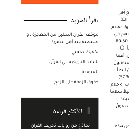
ع أهل
اقرأ المزيد
اللهَ
َقَر" ولا نفهم
ضيهم في
موقف القرآن السلبى من المعجزة ، و
الأرض، ومحاولة الشياطين والجن ضلالهم، وكيف أطاعوا الله وأعطاهم الجنة التي بها ينعمون، فيقول في سورة الصّافات 50:37-60
فلسفته عند أهل عصرنا
ئنَّا
تكفيك نعمتي
َ. أفما
المادة التاريخية في القرآن
َلَ بعضُهُم على بعضٍ يتساءَلونَ.
ن أيضاً
العبودية
كلام أهل الجنة في طلب الطعام "متّكئين فيها يَدْعونَ فيها بفاكهةٍ كثيرةٍ وشراب" (ص 51:38 أنظر أيضاً الدخان 55:44 ويس 57:36).
حقوق الزوجة على الزوج
 أو كلام
ا تأثيماً إلا قيلاً سلاماً
62:) وفي إبراهيم 23:14 "تحيّتُهُم فيها
لتالي فأهل الجنّة سيسمعونَ
الأكثر قراءة
نماذج من روايات تحريف القران
فون هذه