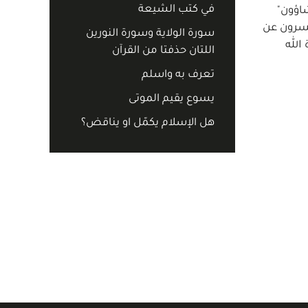
في كتب الشيعة
سورة النمل 31:16 "لهم فيها ما يشاؤون"
فرقان 16:25 وسورة ق 35:50). وما قاله المفسرون عن
سورة الولاية وسورة النورين
الله
اللتان حذفتا من القرآن
تعرف به واسلم
يسوع يقيم الموتى
هل الإسلام يكمّل او يناقض؟