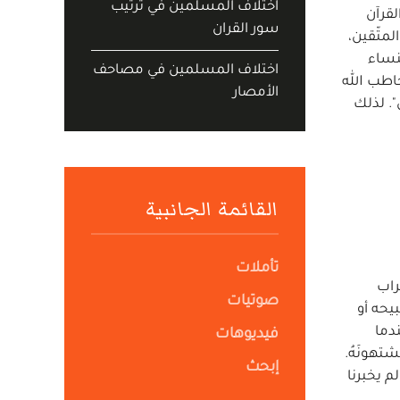
اختلاف المسلمين في ترتيب
لقرآن
سور القران
متّقين،
لنساء
اختلاف المسلمين في مصاحف
 تخاطب الله
الأمصار
ِلين". لذلك
القائمة الجانبية
تأملات
راب
صوتيات
يحه أو
ندما
فيديوهات
شتهونَهُ.
إبحث
لم يخبرنا