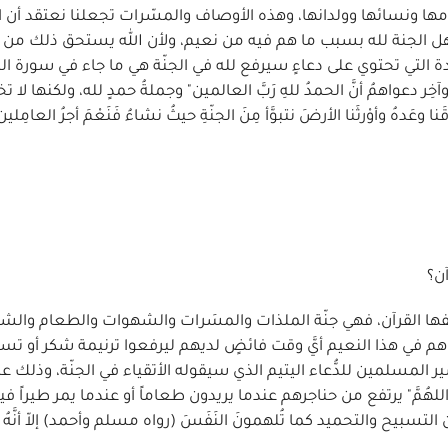
امها ونسائها وولدانها، وهذه الأوصاف والمسّرات تجعلنا نعتقد أن ا
هل الجنة لله بسبب ما هم فيه من نعيم، ولأن الله يستحق ذلك من ال
حيدة التي تحتوي على دعاءٍ سيرفع لله في الجنّة هي ما جاء في سورة ا
امٌ وآخِر دعواهمُ أنَّ الحمدُ للهِ رَبَّ العالمين" وجملةُ حمدٍ لله، ولكنها لا
حمدُ للهِ الذي صَدَقَنا وعَدهُ وأوْرثَنا الأرضَ نتبوَّأ مِنَ الجنّةِ حيثُ نشاءُ فَنَعْمَ أجرُ العام
آن؟
فها القرآن، فهي جنّة الملذات والمسَرات والشهوات والطعام والش
وهم في هذا النعيم أيَّ وقت فائضٍ لديهم ليرفعوا ترنيمة شكر أو تسب
ر المسلمين للدُّعاء اليتيم الذي سيقوله الأتقياء في الجنّة، وذلك ع
هُمَّ" يرتفع من حناجرهم عندما يريدون طعاماً أو عندما يمر طيراً في
التسبيح والتحميد كما تُلهمونَ النَفَسَ (رواه مسلم وأحمد) إلاّ أنَّهُ 