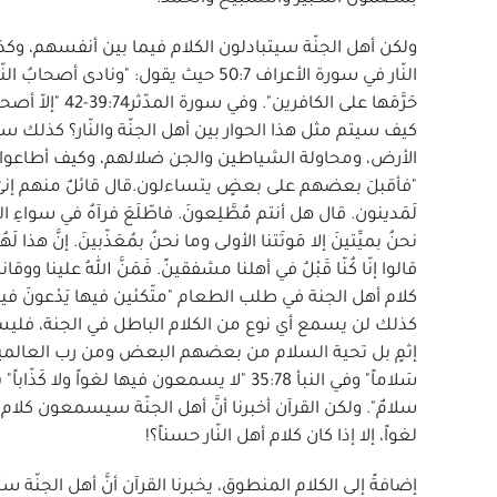
ولكن أهل الجنّة سيتبادلون الكلام فيما بين أنفسهم، وكذل
النّار في سورة الأعراف 50:7 حيث يقول: "ون
حَرَّمَها على 
كيف سيتم مثل هذا الحوار بين أهل الجنّة والنّار؟ كذلك
"فأقبلَ بعضهم على بعضٍ يتساءلون.قال قائلٌ منهم إنىّ كانَ لي قرينٌ
لَمَدينون. قال هل أنتم مُطَّلِعونَ. فاطّلَعَ فرآهُ في سواءِ الج
قالوا إنّا كُنّا قَبْلُ في أهلنا مشفقينً. فَمَنَّ اللهُ علينا ووقانا ع
كذلك لن يسمع أي نوع من الكلام الباطل في الجنة، فليس 
لغواً، إلا إذا كان كلام أهل النّار حسناً؟!
إضافةً إلى الكلام المنطوق، يخبرنا القرآن أنَّ أهل الجنّ