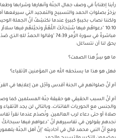
رأينا إطناباً في وصف جمال الجنّة وأنهارها وشرابها وطع
يزخرُ بصلواتِ الحمد والتسبيح والتمجيد التي سيرفعها أ
ولكننا نصاب بخيبةٍ كبيرةٍ عندما نكتشِفُ أنَّ الجملة الو
10:10 "دعواهُم فيها سُبْحانَكَ اللَّهُمَّ وتحيَّتهُم فيها سل
مباشرةً في سورة الزُّمر 74:39 "وقالوا ال
يحق لنا أن نتساءَل:
ما هو سِرُّ هذا الصمت؟
فهل هو هذا ما يستحقه الله من المؤمنين الأتقياء؟
أم أنَّ صلواتهم في الجنة أقدس وأجّل من إعلانِها في القر
أم أنَّ السبب الحقيقي هو حقيقة جنّة المسلمين كما وص
والجنس مع الحوريات الفاتنات، وبالتالي لن يجد الأتقياء 
صلاة أو حتى دعاء لرب العالمين. ونُصدَم عندما نقرأ تفاسي
نجدهم يقولون في تفاسيرهم أنَّ "دعواهم فيها سبحانكَّ الل
ومع أنَّ النبي محمد قال في أحاديثه "إنَّ أهل الجنّة يلهمون 
بمضمون التكبير والتسبيح والحمد.