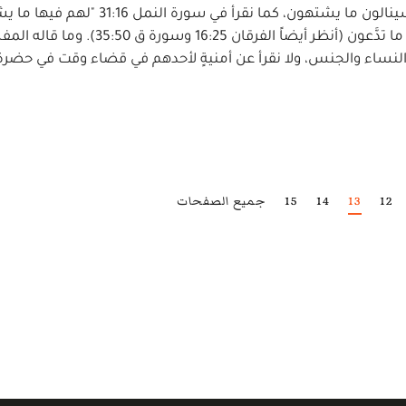
الأمنيات إلى الله أم لا، ولكننا نعلم من آيات القرآن أنَّهم سينالون ما يشتهون، كما نقرأ في 
وفصّلت 31:41 "ولكم فيها ما تشتهي أنفُسكُم ولكم فيها ما تدَّعون (أنظر أيضاً ال
نساء والجنس، ولا نقرأ عن أمنيةٍ لأحدهم في قضاء وقت في حضرة 
12
13
14
15
جميع الصفحات