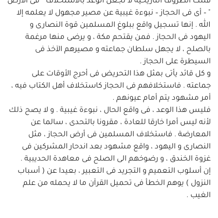
فتلك الظروف التاريخية لا تجعل الوعد بالاستخلاف " فى الأرض
" – أى فى الحجاز – نبوءة غيبية عن مصير مجهول لا يعلمه إلا
الله . إنها تسجيل واقع ببلوغ المسلمين قوة النصارى و
اليهود فى الحجاز . فمن يقتحم مكة ، و يرضى منها مرغمة
بالصلح ، لا يجهل سلطان جماعته و مصيرهم الآخذ فى
السيطرة على الحجاز .
و كل قائد يأتى بمثل هذا التحريض فى أحرج الأوقات على
جماعته . فاستخلافهم فى الحجاز كاستخلاف أهل الكتاب فيه ،
أمر مشهود يتم أمام عيونهم .
فليس هذا الوعد ، فى واقع الحال ، نبوءة غيبية . و لا يصح ذلك
لأنه ليس أمرا خارقا للعادة ، مقرونا بالتحدى ، سالما عن
المعارضة . فاستخلاف المسلمين فى أرض الحجاز ، مثل
النصارى و اليهود ، واقع مشهود بعد اندحار المشركين فى
غزوة الخندق ، و رضوخهم الى الصلح فى معاهدة الحديبية .
إن أسلوب التعميم و التجريد فى التعبير ، بعيدا عن ( أسباب
النزول ) يوهم الخطأ فى تحميل القرآن ما لا يحمله من علم
الغيب .