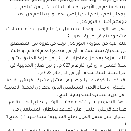
جاء فى قوله : " وعد الله الذين آمنوا منكم و عملوا الصالحات ،
ليسخلفنهم فى الأرض ، كما استخلف الذين من قبلهم ، و
ليمكنن لهم دينهم الذى ارتضى لهم ، و ليبدلنهم من بعد
خوفهم أمنا " ( النور 55 ) .
فهل هذا الوعد نبوءة للمستقبل من علم الغيب ؟ أم أنه حادث
مشهود يتم فى جزيرة العرب ؟
تلك الآية من سورة ( النور 55 ) نزلت فى غزوة بنى المصطلق ،
فى شعبان سنة ست ه ، أى فى مطلع العام 628 م . و كانت
تلك الغزوة بعد هزيمة احزاب قريش فى غزوة الخندق ، شوال
سنة خمس ه أى فى آذار عام 627 م ، و بين صلح الحديبية فى
آخر السنة السادسة ه ، أى فى آذار عام 628 م .
لقد ذهب الخوف على المصير فى فشل مشركى قريش بغزوة
الخندق . و ساد الأمن المسلمين الذين يجهزون لحملة الحديبية
، فى غزوة سلمية لمكة بحجة الحج .
و هذا التصميم على اقتحام مكة ، و الرضى بصلح الحديبية مع
صناديد قريش ، دليلان على تصاعد سلطان المسلمين فى
الحجاز ، حتى سمى القرآن صلح الحديبية " فتحا مبينا " ( الفتح 1
) .