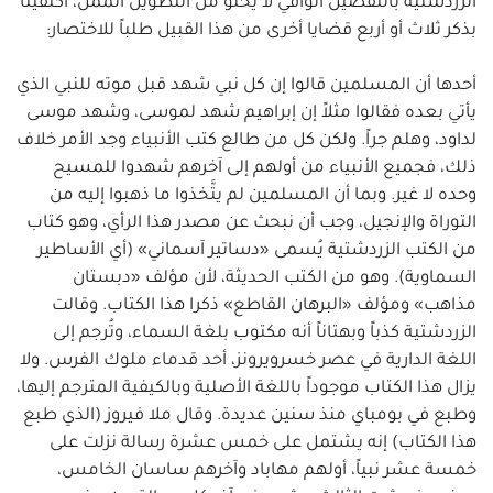
الزردشتية بالتفصيل الوافي لا يخلو من التطويل الممل، اكتفينا
بذكر ثلاث أو أربع قضايا أخرى من هذا القبيل طلباً للاختصار:
أحدها أن المسلمين قالوا إن كل نبي شهد قبل موته للنبي الذي
يأتي بعده فقالوا مثلاً إن إبراهيم شهد لموسى، وشهد موسى
لداود، وهلم جراً. ولكن كل من طالع كتب الأنبياء وجد الأمر خلاف
ذلك، فجميع الأنبياء من أولهم إلى آخرهم شهدوا للمسيح
وحده لا غير. وبما أن المسلمين لم يتَّخذوا ما ذهبوا إليه من
التوراة والإنجيل، وجب أن نبحث عن مصدر هذا الرأي، وهو كتاب
من الكتب الزردشتية يُسمى «دساتير آسماني» (أي الأساطير
السماوية). وهو من الكتب الحديثة، لأن مؤلف «دبستان
مذاهب» ومؤلف «البرهان القاطع» ذكرا هذا الكتاب. وقالت
الزردشتية كذباً وبهتاناً أنه مكتوب بلغة السماء، وتُرجم إلى
اللغة الدارية في عصر خسرويرونز، أحد قدماء ملوك الفرس. ولا
يزال هذا الكتاب موجوداً باللغة الأصلية وبالكيفية المترجم إليها،
وطبع في بومباي منذ سنين عديدة. وقال ملا فيروز (الذي طبع
هذا الكتاب) إنه يشتمل على خمس عشرة رسالة نزلت على
خمسة عشر نبياً، أولهم مهاباد وآخرهم ساسان الخامس،