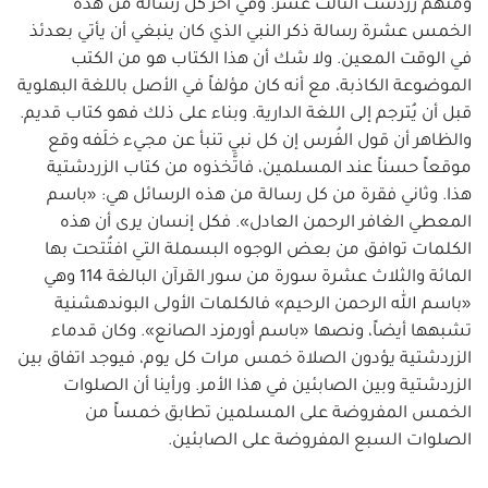
ومنهم زردشت الثالث عشر. وفي آخر كل رسالة من هذه
الخمس عشرة رسالة ذكر النبي الذي كان ينبغي أن يأتي بعدئذ
في الوقت المعين. ولا شك أن هذا الكتاب هو من الكتب
الموضوعة الكاذبة، مع أنه كان مؤلفاً في الأصل باللغة البهلوية
قبل أن يُترجم إلى اللغة الدارية. وبناء على ذلك فهو كتاب قديم.
والظاهر أن قول الفُرس إن كل نبي تنبأ عن مجيء خلَفه وقع
موقعاً حسناً عند المسلمين، فاتَّخذوه من كتاب الزردشتية
هذا. وثاني فقرة من كل رسالة من هذه الرسائل هي: «باسم
المعطي الغافر الرحمن العادل». فكل إنسان يرى أن هذه
الكلمات توافق من بعض الوجوه البسملة التي افتُتحت بها
المائة والثلاث عشرة سورة من سور القرآن البالغة 114 وهي
«باسم الله الرحمن الرحيم» فالكلمات الأولى البوندهشنية
تشبهها أيضاً، ونصها «باسم أورمزد الصانع». وكان قدماء
الزردشتية يؤدون الصلاة خمس مرات كل يوم، فيوجد اتفاق بين
الزردشتية وبين الصابئين في هذا الأمر. ورأينا أن الصلوات
الخمس المفروضة على المسلمين تطابق خمساً من
الصلوات السبع المفروضة على الصابئين.