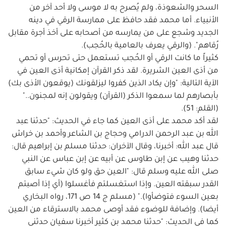
السحر والشعوذة، ولم يُصرح به لا موسى ولا أحد آخر من
الأنبياء. أما محمد فقد حافظ على ممارسة الرقي في دينه
الجديد وشجع على من يمارسه من أصحابه على أخذ أجرة مقابل
رُقاهم". (والرقي يعرف بالعامية بالحُجب).
كثيراً ما كانت الرقي أو الحُجب تستعمل حتى تحرس أو تحمي
من أذى العين الشريرة. لقد ذكر القرآن إمكانية أذى العين في
الآية التالية: "وإن يكاد الذين كفروا ليزلقونك (يوقعون الأذى بك)
بأبصارهم لما سمعوا الذكر (القرآن) ويقولون إنه لمجنون.."
(القلم: 51).
لقد أكد محمد على أذى العين كما جاء في الحديث: "حدثنا عبد
الله بن عبد الرحمن الدرامي وحجاج بن الشاعر وأحمد بن خراش
قال عبد الله: أخبرنا، وقال الآخران: حدثنا مسلم بن إبراهيم قال:
حدثنا وهيب عن إبن طاوس عن أبيه عن إبن عباس عن النبي
صلى الله عليه وسلم قال: "العين حق ولو كان شيء سابق
القدر سبقته العين. وإذا استغسلتم فأغسلوا (أي إذا أصبتم
بعين السوء فتوضأوا)." (مسلم ج 14 ص 171، رواه البخاري
أيضا). وإضافة للوضوء فقد أوصى محمد بالاسترقاء من العين
كما في الحديث: "حدثنا محمد بن كثير أخبرنا سفيان حدثني