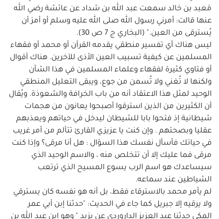
مَعبد بن خالد سمعت عبد الله بن شداد عن عائشة رضي الله
عنها قالت: أمرني رسول الله صلى الله عليه وسلم أو أمرَ أن
يُسترقى من العين." (البخاري ج 7 ص 30).
ليس هناك أي تفسير منطقي يقدمه القرآن أو محمد أو فقهاء
المسلمين عن كيفية تسبيب العين الأذى للآخرين. هناك أقوال
أو فتاوي كثيرة لفقهاء وعلماء المسلمين في هذا الشأن
ولكنها لا تُغني ولا تُسمن من جوع، ويبقى التعليل المنطقي
الوحيد لمثل هذا الاعتقاد أنه من باب الخرافة والشعوذة. ويُقال
أن الكثيرين من الذين استرقوا أصبحوا يعانون من هجمات
شيطانية إذ فتحوا بابا للشيطان ليدخل في حياتهم ويعذبهم
عقليا وبصحتهم . وإن كنت يا عزيزي القارئ تتألم من أمر غريب
في حياتك فأسأل نفسك هذا السؤال : هل أنا مرقى؟ وإذا كنت
مرقى فما عليك إلا أن تتخلص منه ، والاسم الوحيد الذي
سيساعدك هو اسم الرب يسوع المسيح الذي ترتعب
الشياطين عند سماعه.
لم يأمر محمد بالاسترقاء فقط، بل أنه هو نفسه كان يسترقي
ولا يرقيه إلا جبريل كما جاء في الحديث: "حدثنا إبن أبي عمر
المكي حدثنا عبد العزيز الداروردي عن يزيد " وهو إبن عبد الله بن