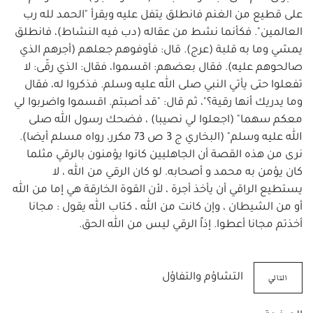
على قطيع من الغنم فانطلق يتفل عليه ويقرأ "الحمد لله رب
العالمين". فكأنما نشط من عقاله (دب فيه النشاط)، فانطلق
يمشي وما به قلبة (عرج). قال: فأوفوهم جعلهم (أجرهم الذي
صالحوهم عليه). فقال بعضهم: اقسموا، فقال: الذي رقّى: لا
تفعلوا حتى يأتي النبي صلى الله عليه وسلم. فذكروا له، فقال
وما يدريك أنها رقية؟"، ثم قال: "قد أصبتم. اقسموا واضربوا لي
معكم سهما" (اجعلوا لي نصيبا) ، فضحك رسول الله صلى
الله عليه وسلم" (البخاري ج 3 ص 73 مكرر، رواه مسلم أيضا).
نرى من هذه القصة أن الجاهليين كانوا يؤمنون بالرقي مثلما
كان يؤمن به محمد و أصحابه. لو كان الرقي من الله ، لا
يستطيع الراقي أن يأخذ أجرة ، لأن القوة الخارقة هي إما من الله
أو من الشيطان ، وإن كانت من الله ، كتاب الله يقول : مجانا
أخذتم مجانا أعطوا. إذاً الرقي ليس من الله الحق.
التالي
التشاؤم والتفاؤل