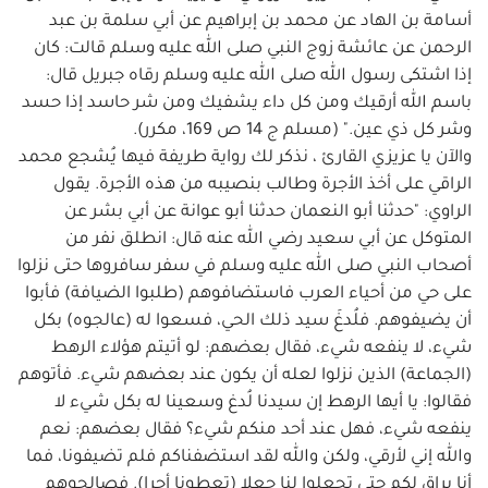
أسامة بن الهاد عن محمد بن إبراهيم عن أبي سلمة بن عبد
الرحمن عن عائشة زوج النبي صلى الله عليه وسلم قالت: كان
إذا اشتكى رسول الله صلى الله عليه وسلم رقاه جبريل قال:
باسم الله أرقيك ومن كل داء يشفيك ومن شر حاسد إذا حسد
وشر كل ذي عين." (مسلم ج 14 ص 169، مكرر).
والآن يا عزيزي القارئ ، نذكر لك رواية طريفة فيها يُشجع محمد
الراقي على أخذ الأجرة وطالب بنصيبه من هذه الأجرة. يقول
الراوي: "حدثنا أبو النعمان حدثنا أبو عوانة عن أبي بشر عن
المتوكل عن أبي سعيد رضي الله عنه قال: انطلق نفر من
أصحاب النبي صلى الله عليه وسلم في سفر سافروها حتى نزلوا
على حي من أحياء العرب فاستضافوهم (طلبوا الضيافة) فأبوا
أن يضيفوهم. فلُدغَ سيد ذلك الحي، فسعوا له (عالجوه) بكل
شيء، لا ينفعه شيء، فقال بعضهم: لو أتيتم هؤلاء الرهط
(الجماعة) الذين نزلوا لعله أن يكون عند بعضهم شيء. فأتوهم
فقالوا: يا أيها الرهط إن سيدنا لُدغ وسعينا له بكل شيء لا
ينفعه شيء، فهل عند أحد منكم شيء؟ فقال بعضهم: نعم
والله إني لأرقي، ولكن والله لقد استضفناكم فلم تضيفونا، فما
أنا براق لكم حتى تجعلوا لنا جعلا (تعطونا أجرا). فصالحوهم