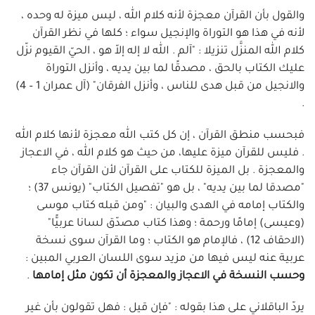
والقول بأن القرآن معجزة لأنه كلام الله ، ليس ميزة له وحده ،
لأنه في هذا هو التوراة والإنجيل سواء ؛ كلها في نظر القرآن
كلام الله المنزَّل تنزيلا : "آلم . الله لا إله إلاّ هو ، الحيّ القيوم نزّل
عليك الكتاب بالحق ، مصدقًا لما بين يديه ، وأنزل التوراة
والانجيل من قبل هدى للناس ، وأنزل الفرقان" (آل عمران 1 – 4)
.
فبحسب منطق القرآن ، إن كل كتب الله معجزة لأنها كلام الله
. فليس للقرآن ميزة عليها، من حيث هو كلام الله ، في الاعجاز
والمعجزة . بل الميزة للكتاب على القرآن لأن القرآن جاء
"مصدقا لما بين يديه" ، بل هو "تفصيل الكتاب" (يونس 37) ؛
والكتاب إمامه في الهدى والبيان : "ومن قبله كتاب موسى
(وعيسى) إمامًا ورحمة ؛ وهذا كتاب مصدّق لسانا عربيًّا"
(الاحقاف 12) ، فالإمام هو الكتاب ؛ وما القرآن سوى نسخة
عربية عنه ليس فيها من مزيد سوى اللسان العربي المبين :
وحسب النسخة في الاعجاز والمعجزة أن تكون مثل إمامها
.
يردّ الباقلاني على هذا بقوله : "فإن قيل : فهل تقولون بأن غير