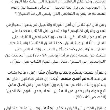
التحدّي . ومن علّم الباقلاني أن العبرية التي نزلت بها التوراة ,
وأن اليونانية التي نزل بها الانجيل ، "لا يتأتى فيهما من وجوه
الفصاحة ما يقع به التفاضل الذي ينتهي الى حدّ الاعجاز" ؟
ومَن قال للباقلاني أن أهل التوراة والانجيل لم يدّعوا الاعجاز في
الهدى والبيان لكتابهم ؟ وقد تحدّى أهل الكتاب محمدا على
حياته بإعجاز الكتاب في التأليف ، وبتفضيله في التأليف على
القرآن : "إنّا لا نراه يتناسق ، كما تناسق الكتاب" ! واستشهاد
القرآن المتواتر على صحته بأهل الكتاب ، وإحالة النبي حين
الشك من نفسه ومن قرآنه (يونس 94 – 95) على أساتذته من
"اللراسخين في العلم" ، دلائل على اعجاز الكتاب قبل القرآن .
والقرآن نفسه يتحدّى بالكتاب والقرآن معًا
: "قل : فأتوا بكتاب
من عند الله
هو أهدى منهما
أتّبعْه ، إن كنتم صادقين ! فإن لم
يستجيبوا لك ، فاعلم أنما يتبعون أهواءَهم ! ومَن أضلّ ممّن
اتبع هواه بغير هدى من الله ؟ إن الله لا يهدي القوم الظالمين"
(القصص 49 – 50) .
والقول الفصل أن القرآن يتحدّى "
بمثله
" . وها إن "مثله" عند أولي