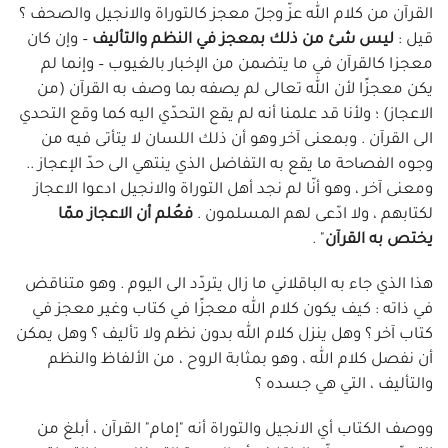
القرآن من كلام الله عزّ وجلّ معجز كالتوراة والانجيل والصحف ؟
قيل :
ليس شئ من ذلك بمعجز في النظم والتأليف
– وإن كان
معجزا كالقرآن في ما يتضمن من الإخبار بالغيوب – وإنما لم
يكن معجزًا لأن الله تعالى لم يصفه بما وصف به القرآن (من
الاعجاز) ؛ ولأنا قد علمنا أنه لم يقع التحدّي اليه كما وقع التحدي
الى القرآن . وبمعنى آخر وهو أن ذلك اللسان لا يتأتى فيه من
وجوه الفصاحة ما يقع به التفاضل الذي ينتهي الى حدّ الإعجاز ..
ومعنى آخر ، وهو أنّا لم نجد أهل التوراة والانجيل ادعوا الاعجاز
لكتابهم ، ولا ادّعى لهم المسلمون .
فعُلم أن الاعجاز ممّا
يختص به القرآن
" .
هذا الذي جاء به الباقلاني ما زال يتردّد الى اليوم . وهو متناقض
في ذاته : كيف يكون كلام الله معجزًا في كتاب وغير معجز في
كتاب آخر ؟ وهل ينزل كلام الله بدون نظم ولا تأليف ؟ وهل يمكن
أن نفصل كلام الله ، وهو بمثابة الروح ، من الألفاظ والنظم
والتأليف ، التي هي جسده ؟
ووصف الكتاب أي الانجيل والتوراة أنه "إمام" القرآن ، أبلغ من