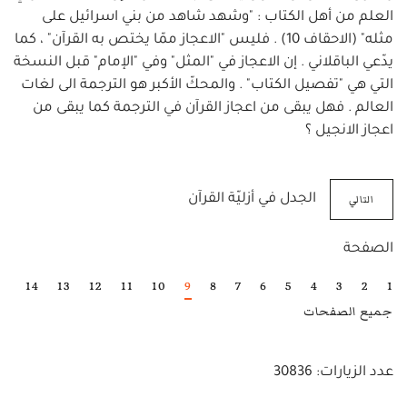
العلم من أهل الكتاب : "وشهد شاهد من بني اسرائيل على
مثله" (الاحقاف 10) . فليس "الاعجاز ممّا يختص به القرآن" ، كما
يدّعي الباقلاني . إن الاعجاز في "المثل" وفي "الإمام" قبل النسخة
التي هي "تفصيل الكتاب" . والمحكّ الأكبر هو الترجمة الى لغات
العالم . فهل يبقى من اعجاز القرآن في الترجمة كما يبقى من
اعجاز الانجيل ؟
التالي
الجدل في أزليّة القرآن
الصفحة
14
13
12
11
10
9
8
7
6
5
4
3
2
1
جميع الصفحات
عدد الزيارات: 30836